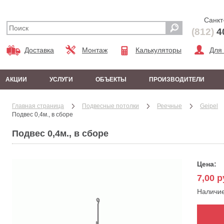
Санкт
(812)
4
Доставка
Монтаж
Калькуляторы
Для
АКЦИИ
УСЛУГИ
ОБЪЕКТЫ
ПРОИЗВОДИТЕЛИ
Главная страница
Подвесные потолки
Реечные
Geipel
Подвес 0,4м., в сборе
Подвес 0,4м., в сборе
Цена:
7,00
ру
Наличи