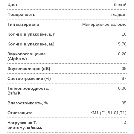
Цвет
белый
Поверхность
гладкая
Тип материала
Минеральное волокно
Кол-во в упаковке, шт
16
Кол-во в упаковке, м2
5,76
Звукопоглощение
0.20
(Alpha w)
Звукоизоляция (dB)
35
Светоотражение (%)
87
Теплопроводность,
0.06
Вт/м К
Влагостойкость, %
95
Огнезащита
КМ1 (Г1,В1,Д1,Т1)
Нагрузка на Т-
4
систему, кг/кв.м.