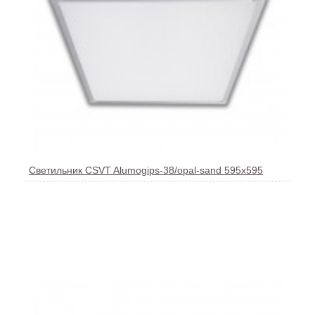
Светильник CSVT Alumogips-38/opal-sаnd 595х595