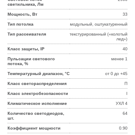
светильника, Лм
Мощность, Вт
33
Тип потолка
модульный, оштукатуренный
Тип рассеивателя
текстурированный («колотый
лед»)
Класс защиты, IP
40
Пульсации светового
менее 1
потока, %
Температурный диапазон, °С
от 0 до +45
Класс светораспределения
П
Класс электробезопасности
I
Климатическое исполнение
УХЛ 4
Количество светодиодов,
64
шт.
Коэффициент мощности
0.90