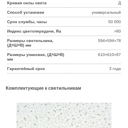
Кривая силы света
Д
Способ установки
универсальный
Срок службы, часы
50 000
Индекс цветопередачи, Ra
>80
Размеры светильника,
594×594×78
(Д×Ш×В) мм
Размеры упаковки, (Д×Ш×В)
610×610×87
мм
Гарантийный срок
3 года
Комплектующие к светильникам