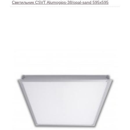
Светильник CSVT Alumogips-38/opal-sаnd 595х595