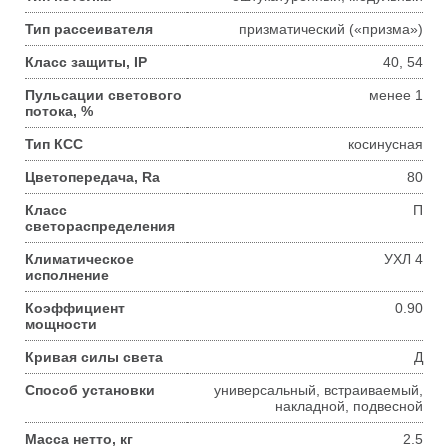
Тип рассеивателя
призматический («призма»)
Класс защиты, IP
40, 54
Пульсации светового
менее 1
потока, %
Тип КСС
косинусная
Цветопередача, Ra
80
Класс
П
светораспределения
Климатическое
УХЛ 4
исполнение
Коэффициент
0.90
мощности
Кривая силы света
Д
Способ установки
универсальный, встраиваемый,
накладной, подвесной
Масса нетто, кг
2.5