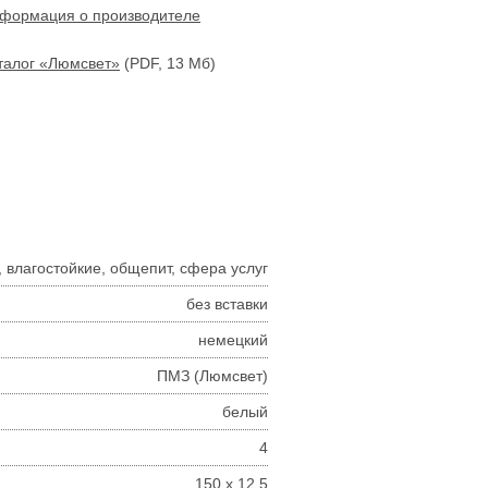
формация о производителе
талог «Люмсвет»
(PDF, 13 Мб)
 влагостойкие, общепит, сфера услуг
без вставки
немецкий
ПМЗ (Люмсвет)
белый
4
150 x 12.5