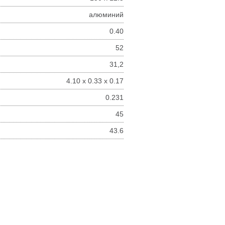
алюминий
0.40
52
31,2
4.10 x 0.33 x 0.17
0.231
45
43.6