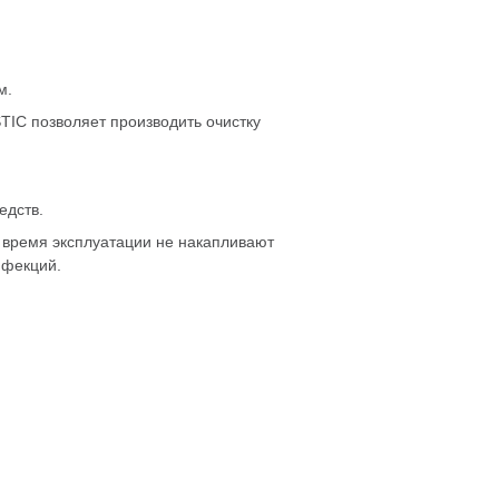
м.
IC позволяет производить очистку
едств.
 время эксплуатации не накапливают
нфекций.