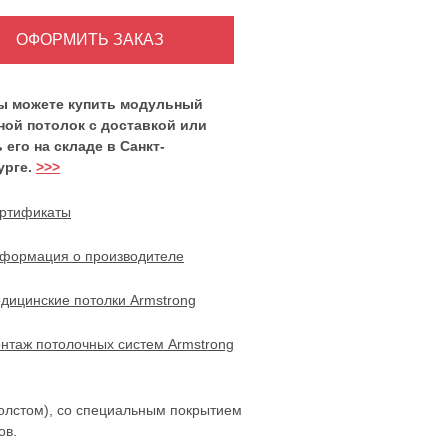
вы можете купить модульный
ной потолок с доставкой или
 его на складе в Санкт-
урге.
>>>
ртификаты
формация о производителе
дицинские потолки Armstrong
нтаж потолочных систем Armstrong
холстом), со специальным покрытием
ов.