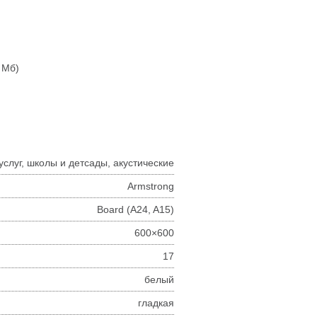
9 Мб)
слуг, школы и детсады, акустические
Armstrong
Board (A24, A15)
600×600
17
белый
гладкая