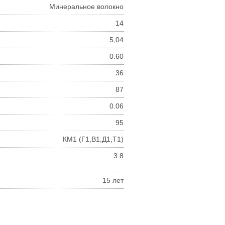
Минеральное волокно
14
5,04
0.60
36
87
0.06
95
КМ1 (Г1,В1,Д1,Т1)
3.8
15 лет