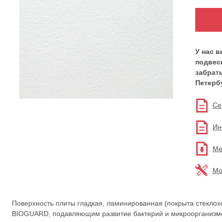
У нас 
подвес
забрать
Петерб
Се
Ин
Ме
Мо
Поверхность плиты гладкая, ламинированная (покрыта стекло
BIOGUARD, подавляющим развитие бактерий и микроорганизм