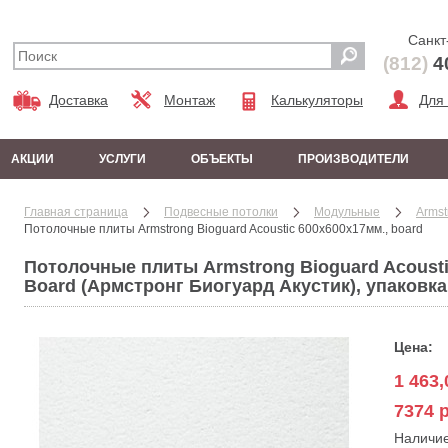
Санкт
(812)
4
Доставка
Монтаж
Калькуляторы
Для
АКЦИИ
УСЛУГИ
ОБЪЕКТЫ
ПРОИЗВОДИТЕЛИ
Главная страница
Подвесные потолки
Модульные
Armst
Потолочные плиты Armstrong Bioguard Acoustic 600x600x17мм., board
Потолочные плиты Armstrong Bioguard Acousti
Board (Армстронг Биогуард Акустик), упаковка 
Цена:
1 463,
7374 р
Наличи