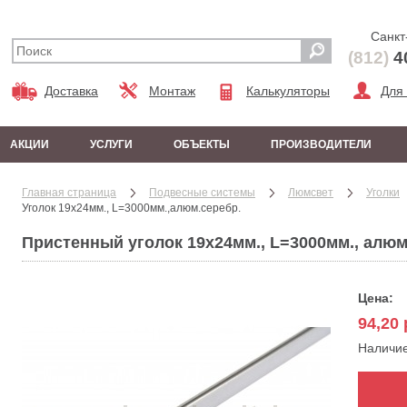
Санкт
(812)
4
Доставка
Монтаж
Калькуляторы
Для
АКЦИИ
УСЛУГИ
ОБЪЕКТЫ
ПРОИЗВОДИТЕЛИ
Главная страница
Подвесные системы
Люмсвет
Уголки
Уголок 19x24мм., L=3000мм.,алюм.серебр.
Пристенный уголок 19х24мм., L=3000мм., алю
Цена:
94,20
Наличи