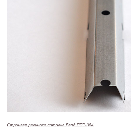
Стрингер реечного потолка Бард ППР-084