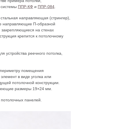
стве примера потолки,
е системы
ППР-КФ
и
ППР-084
.
 стальная направляющая (стрингер),
вые направляющие
П-образной
 закрепляющиеся на стенах
струкция крепится к потолочному
я устройства реечного потолка,
о периметру помещения
 элемент в виде уголка или
дущей потолочной конструкции.
имеющие размеры 19×24 мм.
 потолочных панелей.