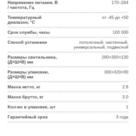
Напряжение питания, В
170–264
/ частота, Гц
Температурный
от -45 до +50
диапазон, °С
Срок службы, часы
100 000
Способ установки
потолочный, настенный,
универсальный, подвесной
Размеры светильника,
280×300×130
(Д×Ш×В) мм
Размеры упаковки,
300×320×90
(Д×Ш×В) мм
Масса нетто, кг
2.8
Масса брутто, кг
3.0
Кол-во в упаковке, шт
1
Гарантийный срок
3 года