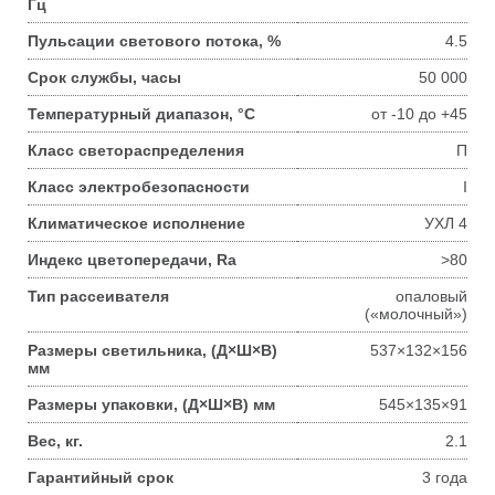
Гц
Пульсации светового потока, %
4.5
Срок службы, часы
50 000
Температурный диапазон, °С
от -10 до +45
Класс светораспределения
П
Класс электробезопасности
I
Климатическое исполнение
УХЛ 4
Индекс цветопередачи, Ra
>80
Тип рассеивателя
опаловый
(«молочный»)
Размеры светильника, (Д×Ш×В)
537×132×156
мм
Размеры упаковки, (Д×Ш×В) мм
545×135×91
Вес, кг.
2.1
Гарантийный срок
3 года