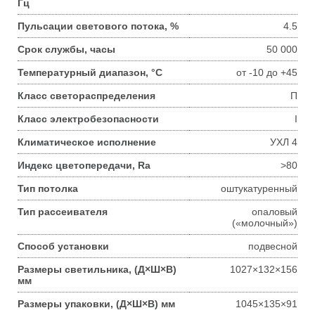
Гц
Пульсации светового потока, %
4.5
Срок службы, часы
50 000
Температурный диапазон, °С
от -10 до +45
Класс светораспределения
П
Класс электробезопасности
I
Климатическое исполнение
УХЛ 4
Индекс цветопередачи, Ra
>80
Тип потолка
оштукатуренный
Тип рассеивателя
опаловый
(«молочный»)
Способ установки
подвесной
Размеры светильника, (Д×Ш×В)
1027×132×156
мм
Размеры упаковки, (Д×Ш×В) мм
1045×135×91