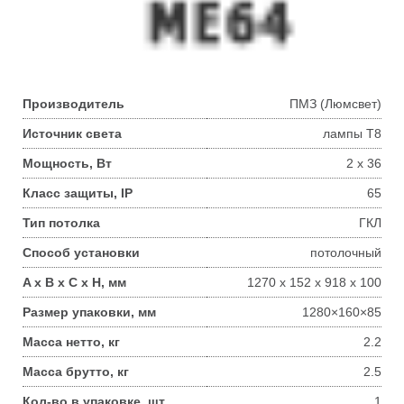
Производитель
ПМЗ (Люмсвет)
Источник света
лампы Т8
Мощность, Вт
2 х 36
Класс защиты, IP
65
Тип потолка
ГКЛ
Способ установки
потолочный
A x B x C x H, мм
1270 х 152 х 918 х 100
Размер упаковки, мм
1280×160×85
Масса нетто, кг
2.2
Масса брутто, кг
2.5
Кол-во в упаковке, шт
1