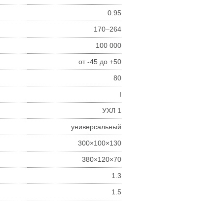
0.95
170–264
100 000
от -45 до +50
80
I
УХЛ 1
универсальный
300×100×130
380×120×70
1.3
1.5