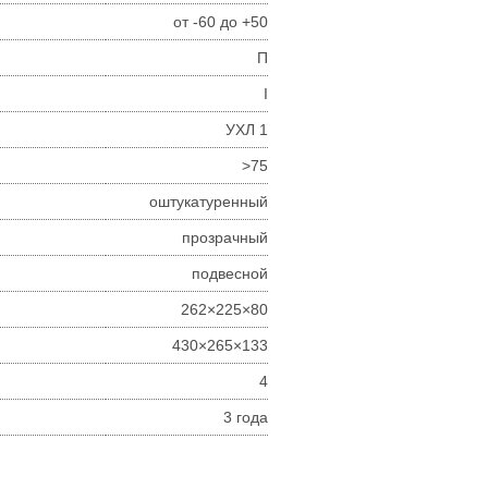
от -60 до +50
П
I
УХЛ 1
>75
оштукатуренный
прозрачный
подвесной
262×225×80
430×265×133
4
3 года