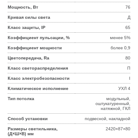
Мощность, Вт
76
Кривая силы света
Д
Класс защиты, IP
65
Коэффициент пульсации, %
менее 5%
Коэффициент мощности
более 0,9
Цветопередача, Ra
80
Класс светораспределения
П
Класс электробезопасности
I
Климатическое исполнение
УХЛ 4
Тип потолка
модульный,
оштукатуренный,
натяжной, ГКЛ
Способ установки
подвесной, накладной
Размеры светильника,
2420×87×80
(Д×Ш×В) мм