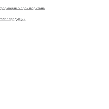
формация о производителе
талог продукции