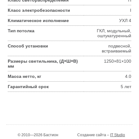
Класс светораспределения
П
Класс электробезопасности
I
Климатическое исполнение
УХЛ 4
Тип потолка
ГКЛ, модульный,
оштукатуренный
Способ установки
подвесной,
встраиваемый
Размеры светильника, (Д×Ш×В)
1250×81×100
мм
Масса нетто, кг
4.0
Гарантийный срок
5 лет
© 2010—2026 Бастион
Создание сайта –
IT Studio