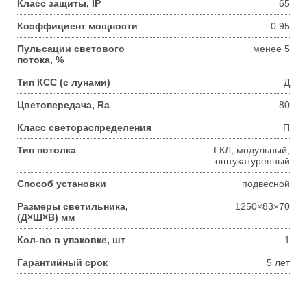
Класс защиты, IP
65
Коэффициент мощности
0.95
Пульсации светового
менее 5
потока, %
Тип КСС (с лунами)
Д
Цветопередача, Ra
80
Класс светораспределения
П
Тип потолка
ГКЛ, модульный,
оштукатуренный
Способ установки
подвесной
Размеры светильника,
1250×83×70
(Д×Ш×В) мм
Кол-во в упаковке, шт
1
Гарантийный срок
5 лет