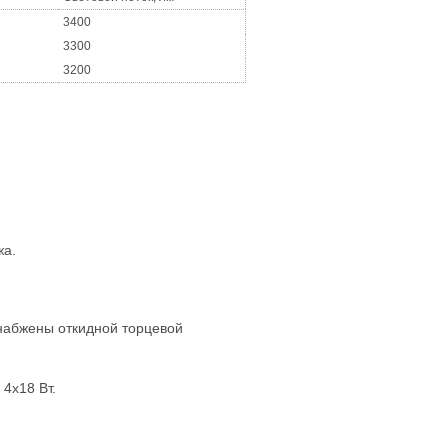
3400
3300
3200
жа.
набжены откидной торцевой
4х18 Вт.