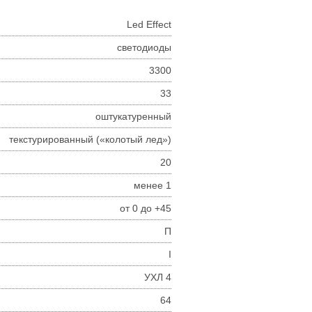
Led Effect
светодиоды
3300
33
оштукатуренный
текстурированный («колотый лед»)
20
менее 1
от 0 до +45
П
I
УХЛ 4
64