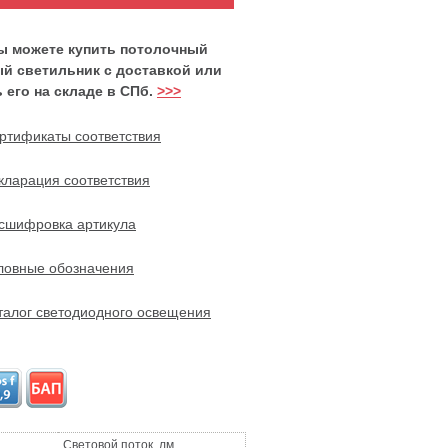
вы можете купить потолочный
й светильник с доставкой или
 его на складе в СПб.
>>>
ртификаты соответствия
кларация соответствия
сшифровка артикула
ловные обозначения
талог светодиодного освещения
Световой поток, лм