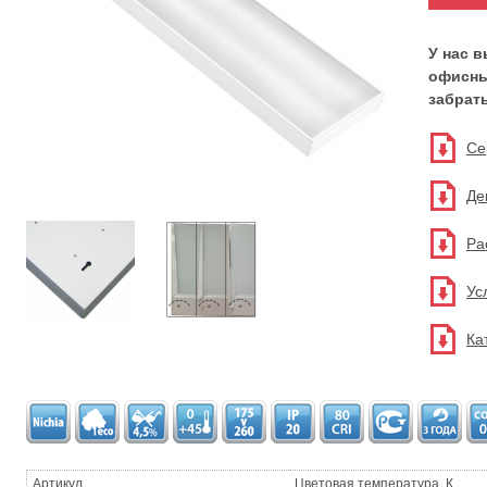
У нас 
офисны
забрать
Се
Де
Ра
Ус
Ка
Артикул
Цветовая температура, К