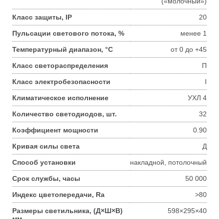
(«молочный»)
Класс защиты, IP
20
Пульсации светового потока, %
менее 1
Температурный диапазон, °С
от 0 до +45
Класс светораспределения
П
Класс электробезопасности
I
Климатическое исполнение
УХЛ 4
Количество светодиодов, шт.
32
Коэффициент мощности
0.90
Кривая силы света
Д
Способ установки
накладной, потолочный
Срок службы, часы
50 000
Индекс цветопередачи, Ra
>80
Размеры светильника, (Д×Ш×В)
598×295×40
мм