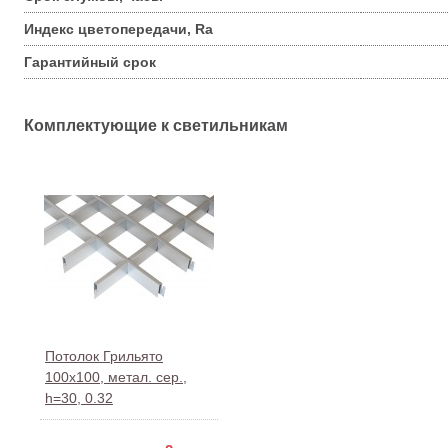
Индекс цветопередачи, Ra
Гарантийный срок
Комплектующие к светильникам
Потолок Грильято
100x100, метал. сер.,
h=30, 0.32