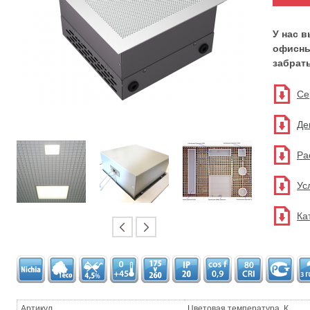
У нас 
офисны
забрать
Се
Де
Ра
Ус
Ка
Артикул
Цветовая температура, К