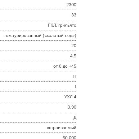
2300
33
ГКЛ, грильято
текстурированный («колотый лед»)
20
4.5
от 0 до +45
П
I
УХЛ 4
0.90
Д
встраиваемый
50 000