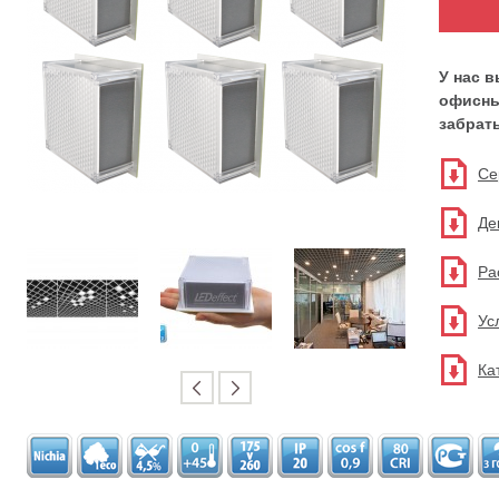
У нас 
офисны
забрать
Се
Де
Ра
Ус
Ка