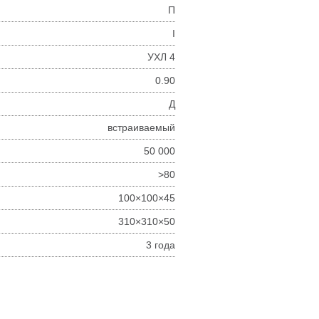
П
I
УХЛ 4
0.90
Д
встраиваемый
50 000
>80
100×100×45
310×310×50
3 года