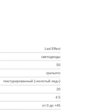
Led Effect
светодиоды
50
грильято
текстурированный («колотый лед»)
20
4.5
от 0 до +45