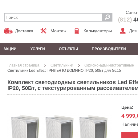
Санкт
(812)
4
Доставка
Монтаж
Калькуляторы
Для
АКЦИИ
УСЛУГИ
ОБЪЕКТЫ
ПРОИЗВОДИТЕЛИ
Главная страница
Cветильники
Офисно-административные
Светильник Led Effect ГРИЛЬЯТО ДОМИНО, IP20, 50Вт для GL15
Комплект светодиодных светильников Led Ef
IP20, 50Вт, с текстурированным рассеивателе
Цена:
4 999,
Наличи