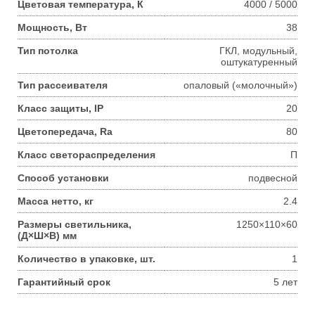
Цветовая температура, К
4000 / 5000
Мощность, Вт
38
Тип потолка
ГКЛ, модульный,
оштукатуренный
Тип рассеивателя
опаловый («молочный»)
Класс защиты, IP
20
Цветопередача, Ra
80
Класс светораспределения
П
Способ установки
подвесной
Масса нетто, кг
2.4
Размеры светильника,
1250×110×60
(Д×Ш×В) мм
Количество в упаковке, шт.
1
Гарантийный срок
5 лет