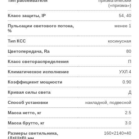
Тип рассеивателя
призматический
(«призма»)
Класс защиты, IP
54, 40
Пульсации светового потока,
менее 1
%
Тип КСС
косинусная
Цветопередача, Ra
80
Класс светораспределения
П
Климатическое исполнение
УХЛ 4
Коэффициент мощности
0.90
Кривая силы света
Д
Способ установки
накладной, подвесной
Масса нетто, кг
2.5
Масса брутто, кг
3.0
Размеры светильника,
160×2140×40
(Д×Ш×В) мм