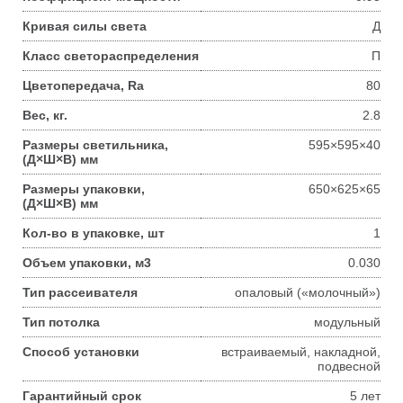
Кривая силы света
Д
Класс светораспределения
П
Цветопередача, Ra
80
Вес, кг.
2.8
Размеры светильника,
595×595×40
(Д×Ш×В) мм
Размеры упаковки,
650×625×65
(Д×Ш×В) мм
Кол-во в упаковке, шт
1
Объем упаковки, м3
0.030
Тип рассеивателя
опаловый («молочный»)
Тип потолка
модульный
Способ установки
встраиваемый, накладной,
подвесной
Гарантийный срок
5 лет