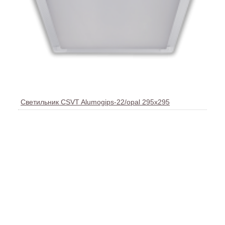
Светильник CSVT Alumogips-22/opal 295х295