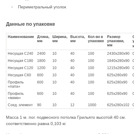
Периметральный уголок
Данные по упаковке
Наименование
Длина,
Ширина,
Высота,
Кол-во в
Размер
мм
мм
мм
упаковке
упаковки,
мм
Несущая С240
2400
10
40
100
2430x280x90
Несущая С180
1800
10
40
100
1840x280x90
Несущая С120
1200
10
40
100
1215x280x90
Несущая С60
600
10
40
100
625x280x90
Профиль
600
10
40
100
625x280x90
«папа»
Профиль
600
10
40
100
625x280x90
«мама»
Соед. элемент
90
10
12
1000
625x280x102
Масса 1 м. пог. подвесного потолка Грильято высотой 40 см.
соответственно равна 0,103 кг.