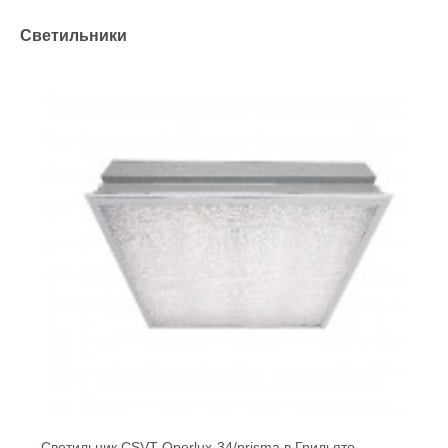
Светильники
Светильник CSVT Operlux-34/prisma в Грильято