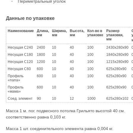
Периметральный уголок
Данные по упаковке
Наименование
Длина,
Ширина,
Высота,
Кол-во в
Размер
мм
мм
мм
упаковке
упаковки,
мм
Несущая С240
2400
10
40
100
2430x280x90
Несущая С180
1800
10
40
100
1840x280x90
Несущая С120
1200
10
40
100
1215x280x90
Несущая С60
600
10
40
100
625x280x90
Профиль
600
10
40
100
625x280x90
«папа»
Профиль
600
10
40
100
625x280x90
«мама»
Соед. элемент
90
10
12
1000
625x280x102
Масса 1 м. пог. подвесного потолка Грильято высотой 40 см.
соответственно равна 0,103 кг.
Масса 1 шт. соединительного элемента равна 0,004 кг.