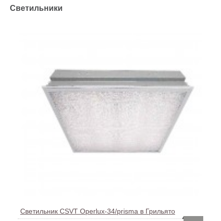
Светильники
Светильник CSVT Operlux-34/prisma в Грильято